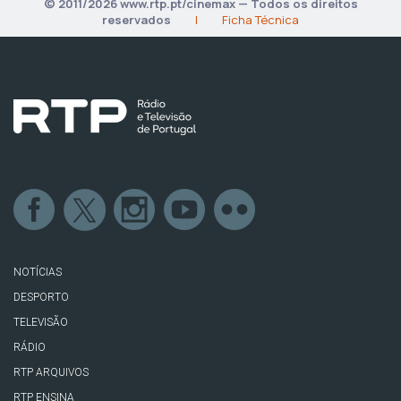
© 2011/2026 www.rtp.pt/cinemax — Todos os direitos
reservados
|
Ficha Técnica
NOTÍCIAS
DESPORTO
TELEVISÃO
RÁDIO
RTP ARQUIVOS
RTP ENSINA