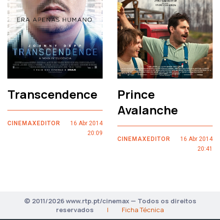
Transcendence
Prince
Avalanche
CINEMAXEDITOR
16 Abr 2014
20:09
CINEMAXEDITOR
16 Abr 2014
20:41
© 2011/2026 www.rtp.pt/cinemax — Todos os direitos
reservados
|
Ficha Técnica