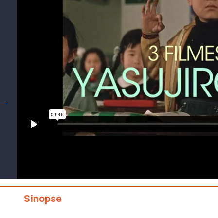
YASUJIRO OZU de regresso aos cinemas portugueses
f
Sinopse