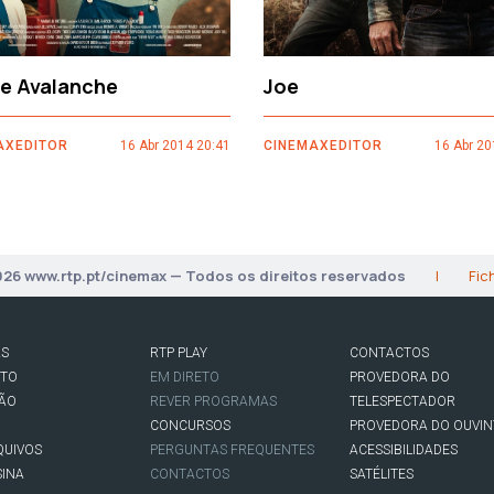
ce Avalanche
Joe
AXEDITOR
16 Abr 2014 20:41
CINEMAXEDITOR
16 Abr 20
026 www.rtp.pt/cinemax — Todos os direitos reservados
|
Fic
AS
RTP PLAY
CONTACTOS
RTO
EM DIRETO
PROVEDORA DO
SÃO
REVER PROGRAMAS
TELESPECTADOR
CONCURSOS
PROVEDORA DO OUVIN
QUIVOS
PERGUNTAS FREQUENTES
ACESSIBILIDADES
SINA
CONTACTOS
SATÉLITES