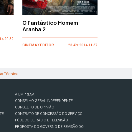
O Fantástico Homem-
Sacro Gr
Aranha 2
14 20:52
CINEMAXEDI
CINEMAXEDITOR
23 Abr 2014 11:57
ha Técnica
A EMPRESA
CONSELHO GERAL INDEPENDENTE
CONSELHO DE OPINIÃO
TE
CONTRATO DE CONCESSÃO DO SERVIÇO
PÚBLICO DE RÁDIO E TELEVISÃO
PROPOSTA DO GOVERNO DE REVISÃO DO