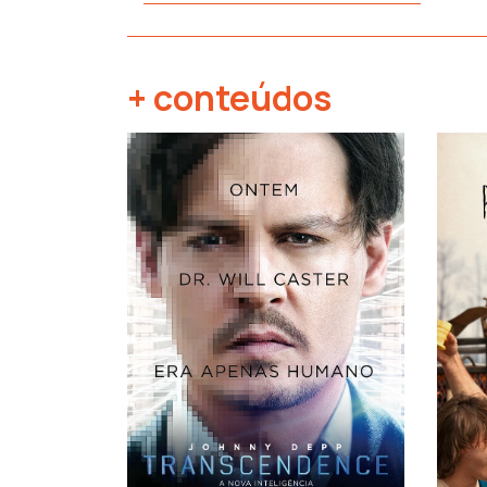
+ conteúdos
‹