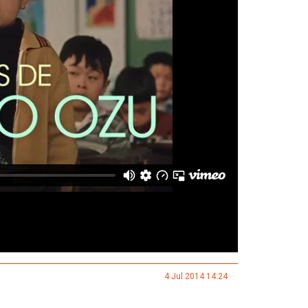
rom
Leopardo Filmes
on
Vimeo
.
4 Jul 2014 14:24