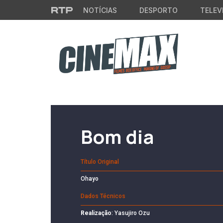
Saltar para o conteúdo principal
NOTÍCIAS
DESPORTO
TELEV
Filme em Cartaz
Bom dia
Título Original
Ohayo
Dados Técnicos
Realização
: Yasujiro Ozu