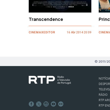
Transcendence
Prin
CINEMAXEDITOR
16 Abr 2014 20:09
CINEM
© 2011/2
NOTÍCI
DESPO
TELEVI
RÁDIO
RTP AR
RTP EN