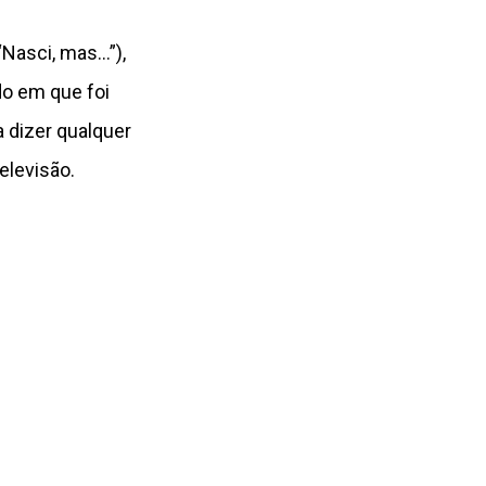
“Nasci, mas…”),
do em que foi
a dizer qualquer
elevisão.