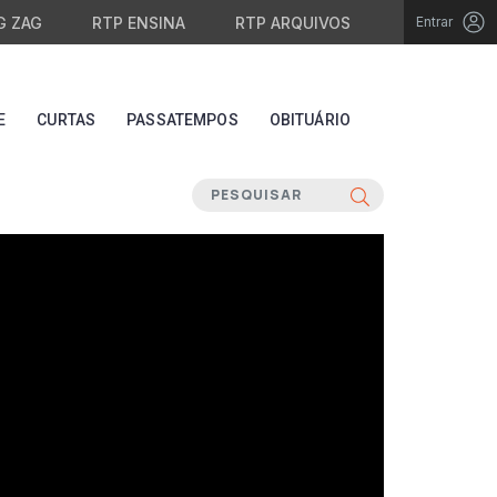
G ZAG
RTP ENSINA
RTP ARQUIVOS
Entrar
E
CURTAS
PASSATEMPOS
OBITUÁRIO