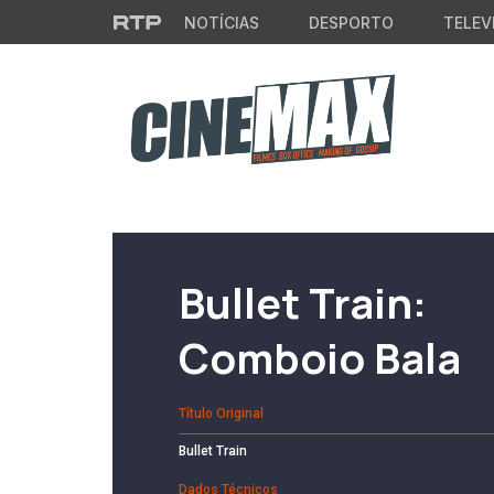
Saltar para o conteúdo principal
NOTÍCIAS
DESPORTO
TELEV
Filme em Cartaz
Bullet Train:
Comboio Bala
Título Original
Bullet Train
Dados Técnicos