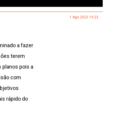
1 Ago 2022 19:23
minado a fazer
sões terem
s planos pois a
lisão com
bjetivos
is rápido do