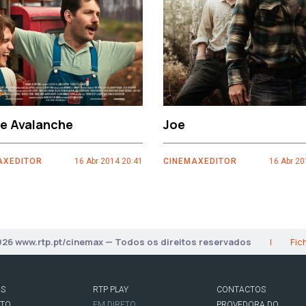
ce Avalanche
Joe
AXEDITOR
16 Abr 2014 20:41
CINEMAXEDITOR
16 Abr 20
026 www.rtp.pt/cinemax — Todos os direitos reservados
|
Fic
AS
RTP PLAY
CONTACTOS
RTO
EM DIRETO
PROVEDORA DO