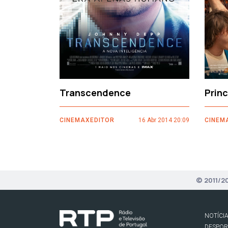
Transcendence
Prin
CINEMAXEDITOR
16 Abr 2014 20:09
CINEM
© 2011/2
NOTÍCI
DESPO