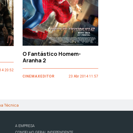
O Fantástico Homem-
Sacro Gr
Aranha 2
14 20:52
CINEMAXEDI
CINEMAXEDITOR
23 Abr 2014 11:57
ha Técnica
A EMPRESA
CONSELHO GERAL INDEPENDENTE