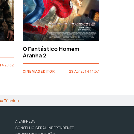
O Fantástico Homem-
Sacro Gr
Aranha 2
14 20:52
CINEMAXEDI
CINEMAXEDITOR
23 Abr 2014 11:57
ha Técnica
A EMPRESA
CONSELHO GERAL INDEPENDENTE