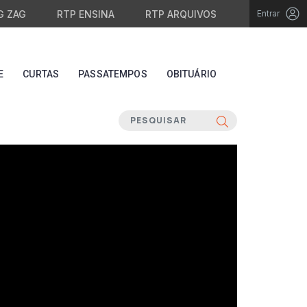
G ZAG
RTP ENSINA
RTP ARQUIVOS
Entrar
E
CURTAS
PASSATEMPOS
OBITUÁRIO