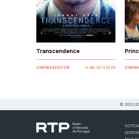
Transcendence
Prin
CINEMAXEDITOR
16 Abr 2014 20:09
CINEM
© 2011/2
NOTÍCI
DESPO