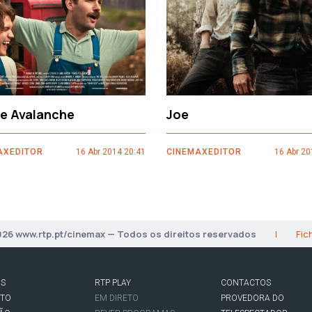
ce Avalanche
Joe
AXEDITOR
16 Abr 2014 20:41
CINEMAXEDITOR
16 Abr 20
026 www.rtp.pt/cinemax — Todos os direitos reservados
|
Fic
AS
RTP PLAY
CONTACTOS
RTO
EM DIRETO
PROVEDORA DO