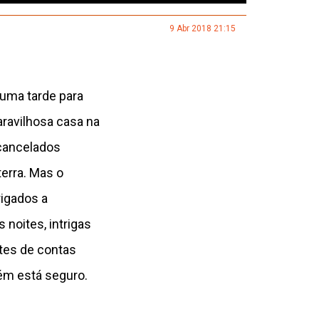
9 Abr 2018 21:15
 uma tarde para
aravilhosa casa na
 cancelados
terra. Mas o
igados a
noites, intrigas
tes de contas
uém está seguro.