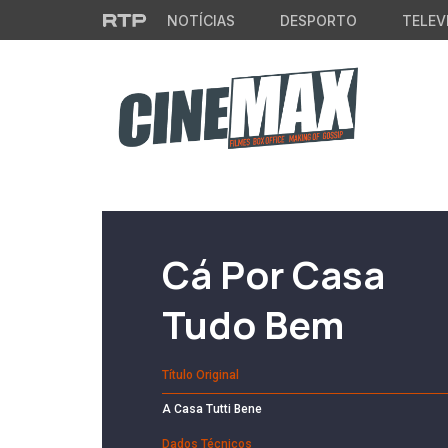
Saltar para o conteúdo principal
NOTÍCIAS
DESPORTO
TELEV
Filme em Cartaz
Cá Por Casa
Tudo Bem
Título Original
A Casa Tutti Bene
Dados Técnicos