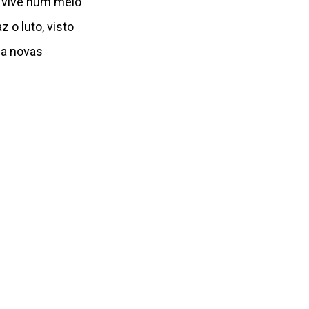
a vive num meio
 o luto, visto
 a novas