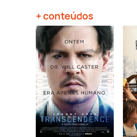
+ conteúdos
‹