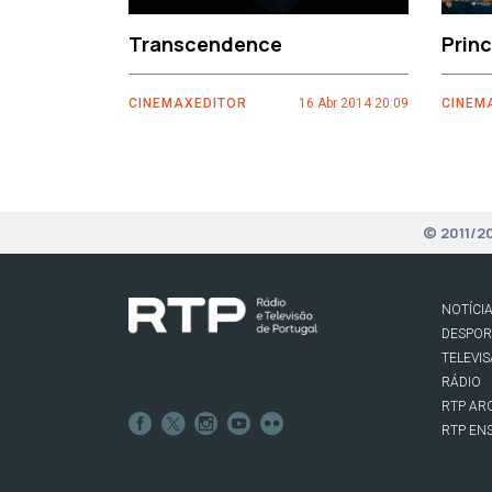
Transcendence
Prin
CINEMAXEDITOR
16 Abr 2014 20:09
CINEM
© 2011/2
NOTÍCI
DESPO
TELEVI
RÁDIO
RTP AR
RTP EN