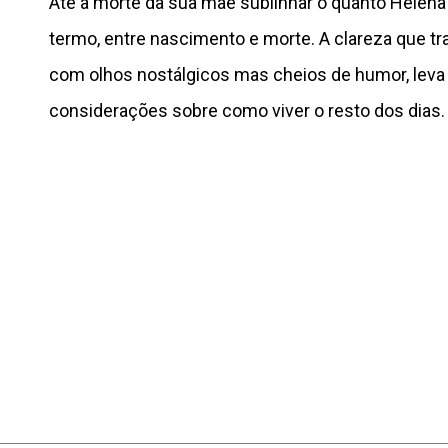
Até à morte da sua mãe sublinhar o quanto Helen
termo, entre nascimento e morte. A clareza que traz
com olhos nostálgicos mas cheios de humor, leva
considerações sobre como viver o resto dos dias.