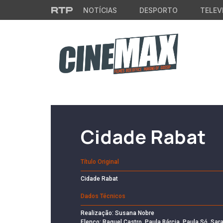
Saltar para o conteúdo principal
NOTÍCIAS
DESPORTO
TELEV
Filme em Cartaz
Cidade Rabat
Título Original
Cidade Rabat
Dados Técnicos
Realização: Susana Nobre
Elenco: Raquel Castro, Paula Bárcia, Paula Só, Sar