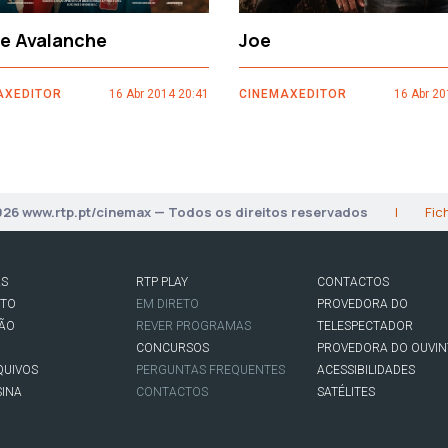
ce Avalanche
Joe
AXEDITOR
16 Abr 2014 20:41
CINEMAXEDITOR
16 Abr 20
026 www.rtp.pt/cinemax — Todos os direitos reservados
|
Fic
AS
RTP PLAY
CONTACTOS
RTO
EM DIRETO
PROVEDORA DO
SÃO
REVER PROGRAMAS
TELESPECTADOR
CONCURSOS
PROVEDORA DO OUVIN
QUIVOS
PERGUNTAS FREQUENTES
ACESSIBILIDADES
SINA
CONTACTOS
SATÉLITES