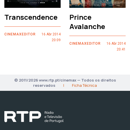
Transcendence
Prince
Avalanche
CINEMAXEDITOR
16 Abr 2014
20:09
CINEMAXEDITOR
16 Abr 2014
20:41
© 2011/2026 www.rtp.pt/cinemax — Todos os direitos
reservados
|
Ficha Técnica