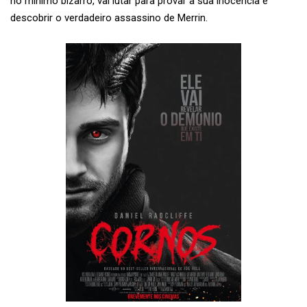
no mínimo bizarro, vai lutar para provar a sua inocência e
descobrir o verdadeiro assassino de Merrin.