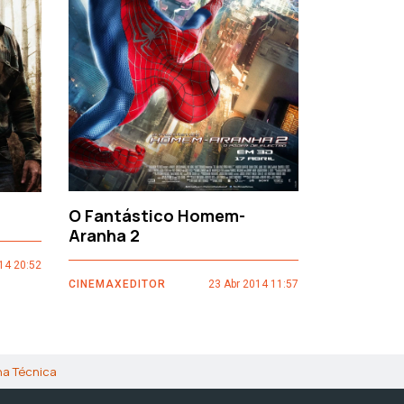
›
O Fantástico Homem-
Sacro Gr
Aranha 2
14 20:52
CINEMAXEDI
CINEMAXEDITOR
23 Abr 2014 11:57
ha Técnica