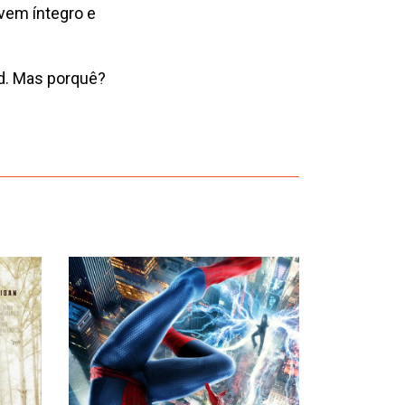
vem íntegro e
ld. Mas porquê?