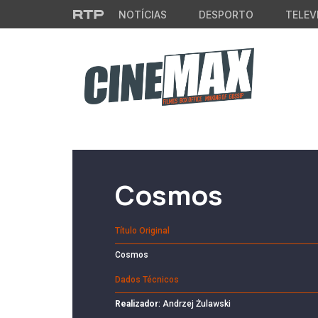
Saltar para o conteúdo principal
NOTÍCIAS
DESPORTO
TELEV
Filme em Cartaz
Cosmos
Título Original
Cosmos
Dados Técnicos
Realizador
: Andrzej Żulawski