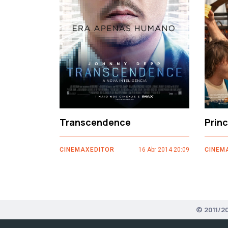
‹
Transcendence
Prin
CINEMAXEDITOR
16 Abr 2014 20:09
CINEM
© 2011/2