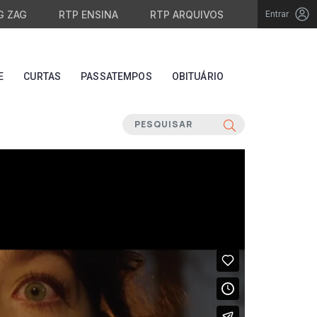
G ZAG
RTP ENSINA
RTP ARQUIVOS
Entrar
E
CURTAS
PASSATEMPOS
OBITUÁRIO