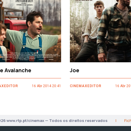
ce Avalanche
Joe
AXEDITOR
16 Abr 2014 20:41
CINEMAXEDITOR
16 Abr 20
026 www.rtp.pt/cinemax — Todos os direitos reservados
|
Fic