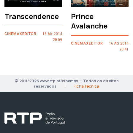
Transcendence
Prince
Avalanche
CINEMAXEDITOR
16 Abr 2014
20:09
CINEMAXEDITOR
16 Abr 2014
20:41
© 2011/2026 www.rtp.pt/cinemax — Todos os direitos
reservados
|
Ficha Técnica