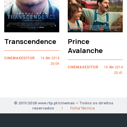
Transcendence
Prince
Avalanche
CINEMAXEDITOR
16 Abr 2014
20:09
CINEMAXEDITOR
16 Abr 2014
20:41
© 2011/2026 www.rtp.pt/cinemax — Todos os direitos
reservados
|
Ficha Técnica