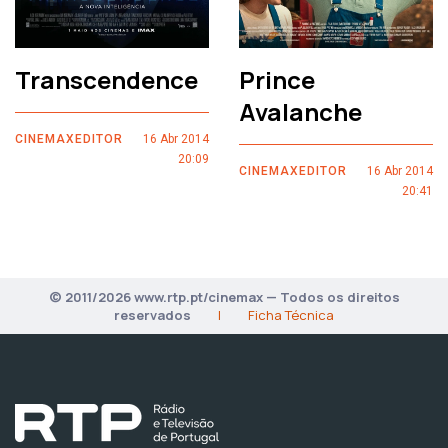
Transcendence
Prince
Avalanche
CINEMAXEDITOR
16 Abr 2014
20:09
CINEMAXEDITOR
16 Abr 2014
20:41
© 2011/2026 www.rtp.pt/cinemax — Todos os direitos
reservados
|
Ficha Técnica