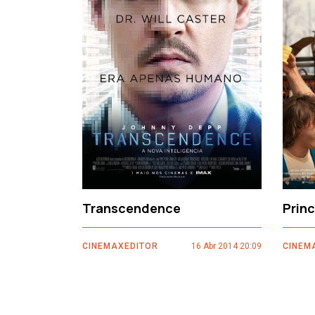
‹
Transcendence
Prin
CINEMAXEDITOR
16 Abr 2014 20:09
CINEM