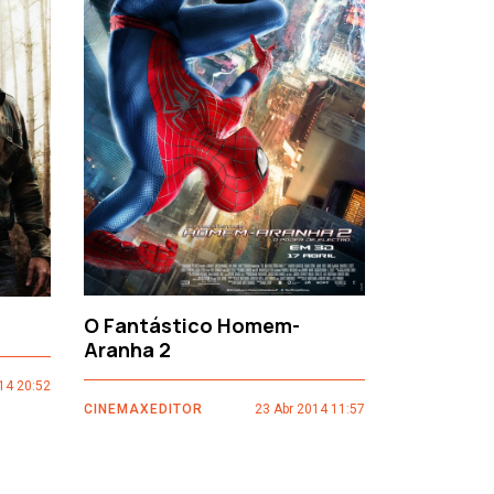
›
O Fantástico Homem-
Sacro Gr
Aranha 2
14 20:52
CINEMAXEDI
CINEMAXEDITOR
23 Abr 2014 11:57