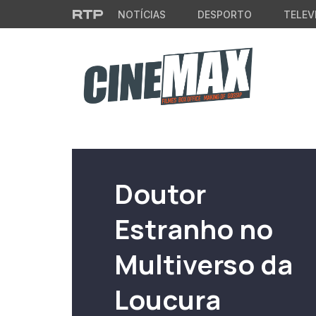
Saltar para o conteúdo principal
NOTÍCIAS
DESPORTO
TELEV
Filme em Cartaz
Doutor
Estranho no
Multiverso da
Loucura