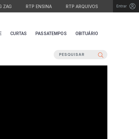
G ZAG
RTP ENSINA
RTP ARQUIVOS
Entrar
E
CURTAS
PASSATEMPOS
OBITUÁRIO