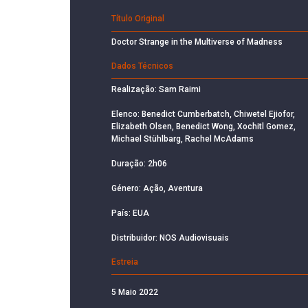
Título Original
Doctor Strange in the Multiverse of Madness
Dados Técnicos
Realização: Sam Raimi
Elenco: Benedict Cumberbatch, Chiwetel Ejiofor,
Elizabeth Olsen, Benedict Wong, Xochitl Gomez,
Michael Stühlbarg, Rachel McAdams
Duração: 2h06
Género: Ação, Aventura
País: EUA
Distribuidor: NOS Audiovisuais
Estreia
5 Maio 2022