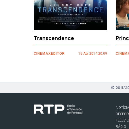
Transcendence
Prin
CINEMAXEDITOR
16 Abr 2014 20:09
CINEM
© 2011/2
NOTÍCI
DESPO
TELEVI
RÁDIO