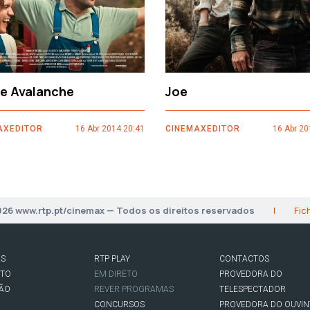
ce Avalanche
Joe
AXEDITOR
16 Abr 2014 20:41
CINEMAXEDITOR
16 Abr 20
026 www.rtp.pt/cinemax — Todos os direitos reservados
|
Fic
AS
RTP PLAY
CONTACTOS
RTO
EM DIRETO
PROVEDORA DO
SÃO
REVER PROGRAMAS
TELESPECTADOR
CONCURSOS
PROVEDORA DO OUVIN