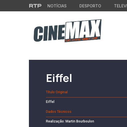
Saltar para o conteúdo principal
NOTÍCIAS
DESPORTO
TELEV
Filme em Cartaz
Eiffel
Título Original
Eiffel
Dados Técnicos
Realização: Martin Bourboulon