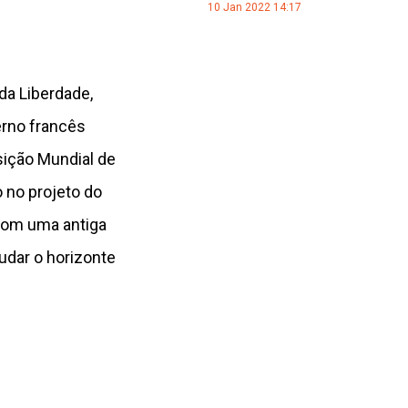
10 Jan 2022 14:17
da Liberdade,
erno francês
sição Mundial de
 no projeto do
com uma antiga
udar o horizonte