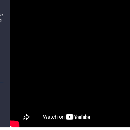
ke
di