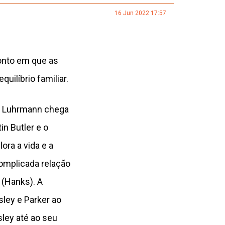
16 Jun 2022 17:57
ponto em que as
uilíbrio familiar.
az Luhrmann chega
in Butler e o
ora a vida e a
complicada relação
 (Hanks). A
ley e Parker ao
sley até ao seu