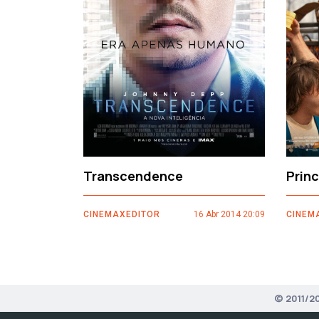
‹
Transcendence
Prin
CINEMAXEDITOR
16 Abr 2014 20:09
CINEM
© 2011/2