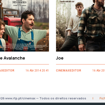
ce Avalanche
Joe
AXEDITOR
16 Abr 2014 20:41
CINEMAXEDITOR
16 Abr 20
026 www.rtp.pt/cinemax — Todos os direitos reservados
|
Fic