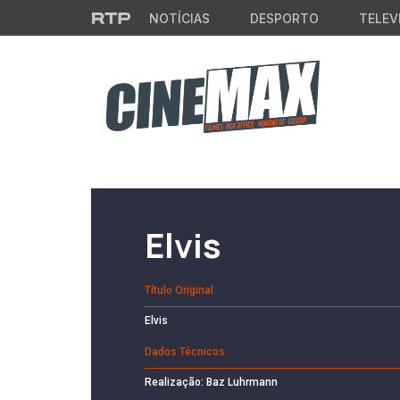
Saltar para o conteúdo principal
NOTÍCIAS
DESPORTO
TELEV
Filme em Cartaz
Elvis
Título Original
Elvis
Dados Técnicos
Realização: Baz Luhrmann