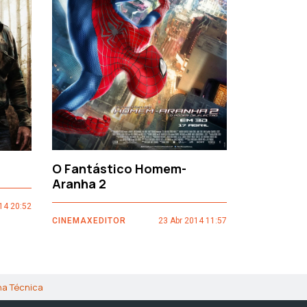
›
O Fantástico Homem-
Sacro Gr
Aranha 2
14 20:52
CINEMAXEDI
CINEMAXEDITOR
23 Abr 2014 11:57
ha Técnica