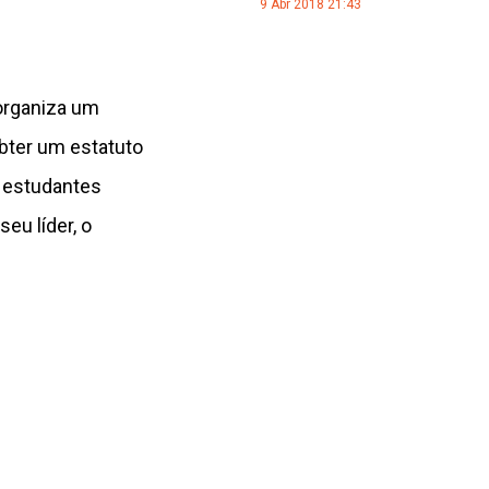
9 Abr 2018 21:43
organiza um
obter um estatuto
s estudantes
eu líder, o