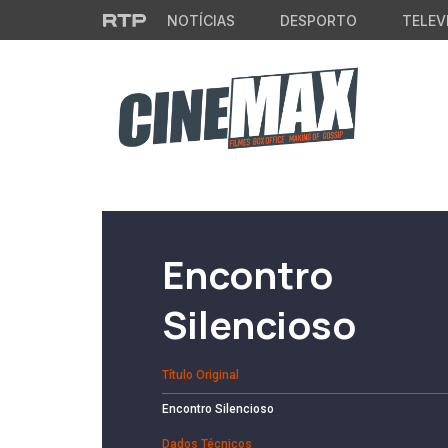
Saltar para o conteúdo principal
NOTÍCIAS
DESPORTO
TELEV
Filme em Cartaz
Encontro
Silencioso
Título Original
Encontro Silencioso
Dados Técnicos