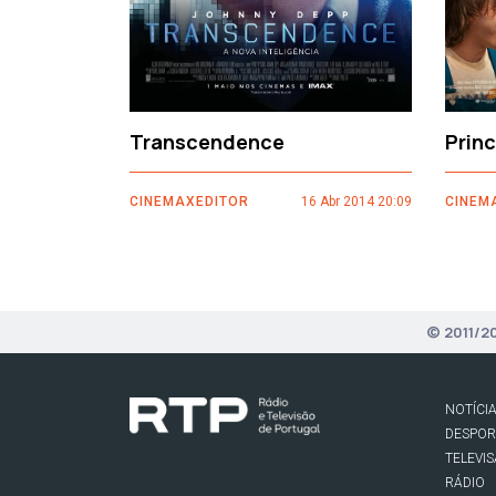
Transcendence
Prin
CINEMAXEDITOR
16 Abr 2014 20:09
CINEM
© 2011/2
NOTÍCI
DESPO
TELEVI
RÁDIO