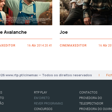
ce Avalanche
Joe
AXEDITOR
16 Abr 2014 20:41
CINEMAXEDITOR
16 Abr 20
026 www.rtp.pt/cinemax — Todos os direitos reservados
|
Fic
AS
RTP PLAY
CONTACTOS
RTO
EM DIRETO
PROVEDORA DO
SÃO
REVER PROGRAMAS
TELESPECTADOR
CONCURSOS
PROVEDORA DO OUVIN