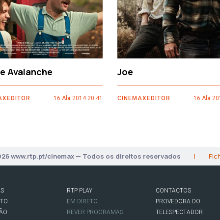
ce Avalanche
Joe
AXEDITOR
16 Abr 2014 20:41
CINEMAXEDITOR
16 Abr 20
026 www.rtp.pt/cinemax — Todos os direitos reservados
|
Fic
AS
RTP PLAY
CONTACTOS
RTO
EM DIRETO
PROVEDORA DO
SÃO
REVER PROGRAMAS
TELESPECTADOR