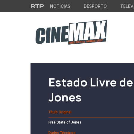
Saltar para o conteúdo principal
NOTÍCIAS
DESPORTO
TELEV
Filme em Cartaz
Estado Livre de
Jones
Título Original
Free State of Jones
Dados Técnicos