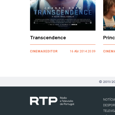
Transcendence
Prin
CINEMAXEDITOR
16 Abr 2014 20:09
CINEM
© 2011/2
NOTÍCI
DESPO
TELEVI