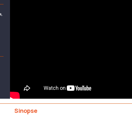
a,
Sinopse