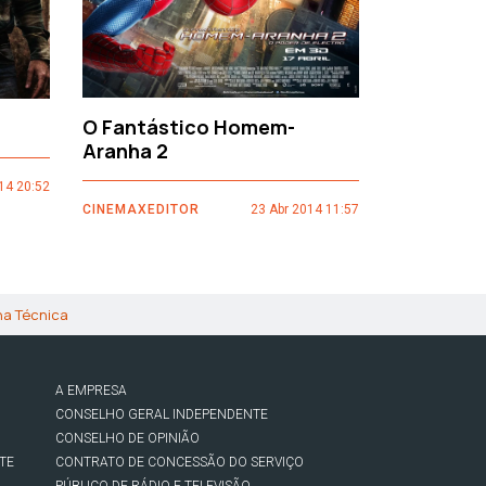
O Fantástico Homem-
Sacro Gr
Aranha 2
14 20:52
CINEMAXEDI
CINEMAXEDITOR
23 Abr 2014 11:57
ha Técnica
A EMPRESA
CONSELHO GERAL INDEPENDENTE
CONSELHO DE OPINIÃO
TE
CONTRATO DE CONCESSÃO DO SERVIÇO