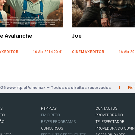
ce Avalanche
Joe
AXEDITOR
16 Abr 2014 20:41
CINEMAXEDITOR
16 Abr 20
026 www.rtp.pt/cinemax — Todos os direitos reservados
|
Fic
AS
RTP PLAY
CONTACTOS
RTO
EM DIRETO
PROVEDORA DO
SÃO
REVER PROGRAMAS
TELESPECTADOR
CONCURSOS
PROVEDORA DO OUVIN