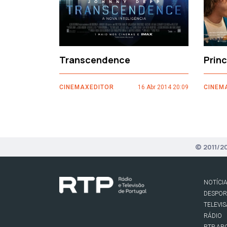
Transcendence
Prin
CINEMAXEDITOR
16 Abr 2014 20:09
CINEM
© 2011/2
NOTÍCI
DESPO
TELEVI
RÁDIO