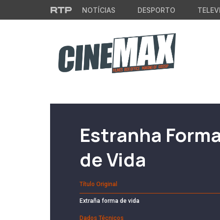
Saltar para o conteúdo principal
NOTÍCIAS
DESPORTO
TELEV
Filme em Cartaz
Estranha Form
de Vida
Título Original
Extraña forma de vida
Dados Técnicos