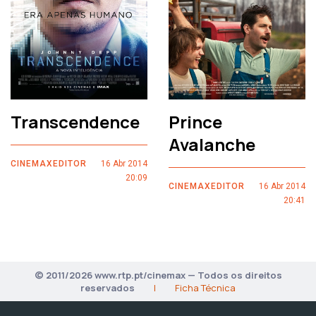
Transcendence
Prince
Avalanche
CINEMAXEDITOR
16 Abr 2014
20:09
CINEMAXEDITOR
16 Abr 2014
20:41
© 2011/2026 www.rtp.pt/cinemax — Todos os direitos
reservados
|
Ficha Técnica