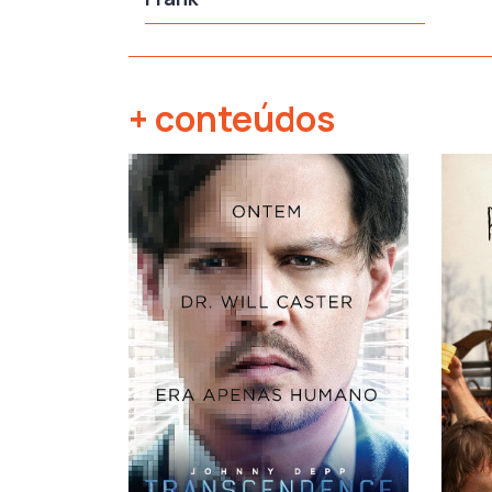
+ conteúdos
‹