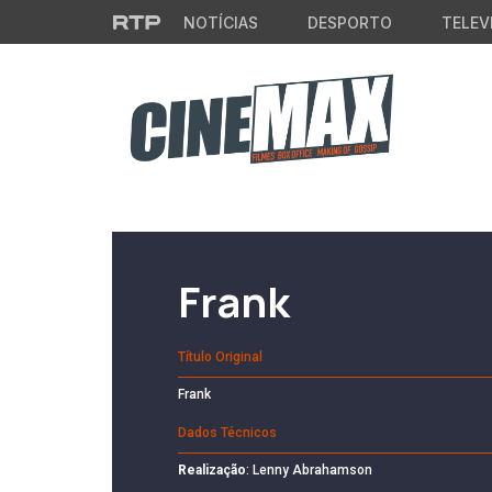
Saltar para o conteúdo principal
NOTÍCIAS
DESPORTO
TELEV
Filme em Cartaz
Frank
Título Original
Frank
Dados Técnicos
Realização
: Lenny Abrahamson