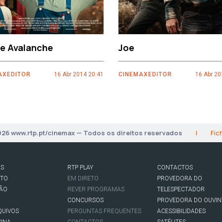
ce Avalanche
Joe
AXEDITOR
16 Abr 2014 20:41
CINEMAXEDITOR
16 Abr 20
026 www.rtp.pt/cinemax — Todos os direitos reservados
|
Fic
AS
RTP PLAY
CONTACTOS
RTO
EM DIRETO
PROVEDORA DO
SÃO
REVER PROGRAMAS
TELESPECTADOR
CONCURSOS
PROVEDORA DO OUVIN
QUIVOS
PERGUNTAS FREQUENTES
ACESSIBILIDADES