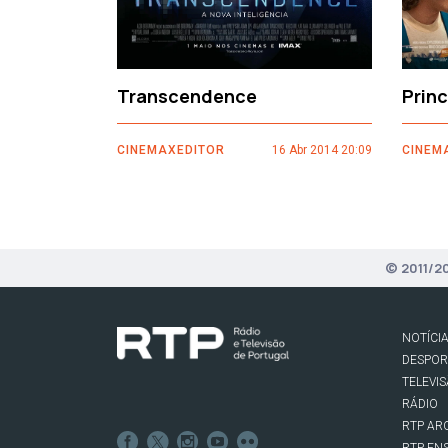
Transcendence
Prin
CINEMAXEDITOR
16 Abr 2014 20:09
CINEM
© 2011/2
NOTÍCI
DESPO
TELEVI
RÁDIO
RTP AR