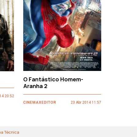
›
O Fantástico Homem-
Sacro Gr
Aranha 2
14 20:52
CINEMAXEDI
CINEMAXEDITOR
23 Abr 2014 11:57
ha Técnica