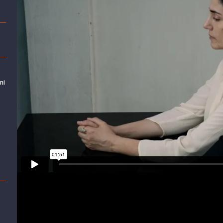
ni
Gett: O Processo de Viviane Amsalem
from
Alambique Fi