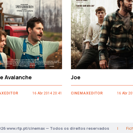
ce Avalanche
Joe
AXEDITOR
16 Abr 2014 20:41
CINEMAXEDITOR
16 Abr 20
026 www.rtp.pt/cinemax — Todos os direitos reservados
|
Fic