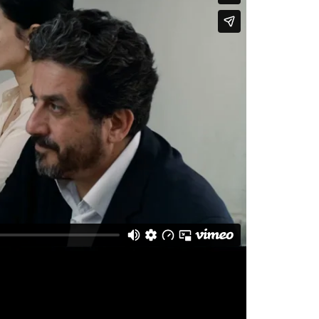
lmes
on
Vimeo
.