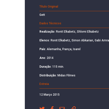
Título Original
Gett
Dados Técnicos
Realização
: Ronit Elkabetz, Shlomi Elkabetz
Elenco
: Ronit Elkabetz, Simon Abkarian, Gabi Amra
País
: Alemanha, França, Isarel
Ano
: 2014
Duração
: 115 min.
Distribuição
: Midas Filmes
Estreia
12 Março 2015