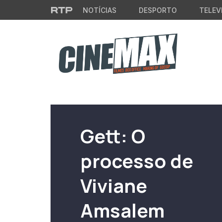
Saltar para o conteúdo principal
NOTÍCIAS
DESPORTO
TELEV
Filme em Cartaz
Gett: O
processo de
Viviane
Amsalem