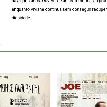
há alguns anos. Ouvem-se as testemunhas, o proc
enquanto Viviane continua sem conseguir recuper
dignidade.