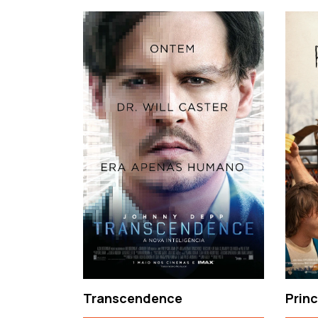
‹
Transcendence
Prin