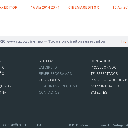
AXEDITOR
16 Abr 2014 20:41
CINEMAXEDITOR
16 Abr 20
026 www.rtp.pt/cinemax — Todos os direitos reservados
|
Fic
AS
RTP PLAY
CONTACTOS
RTO
EM DIRETO
PROVEDORA DO
SÃO
REVER PROGRAMAS
TELESPECTADOR
CONCURSOS
PROVEDORA DO OUVIN
QUIVOS
PERGUNTAS FREQUENTES
ACESSIBILIDADES
SINA
CONTACTOS
SATÉLITES
 E CONDIÇÕES
PUBLICIDADE
© RTP, Rádio e Televisão de Portugal 2
|