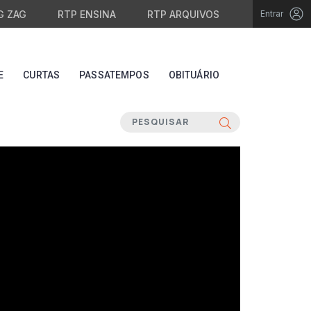
G ZAG
RTP ENSINA
RTP ARQUIVOS
Entrar
E
CURTAS
PASSATEMPOS
OBITUÁRIO