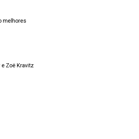
co melhores
r e Zoë Kravitz