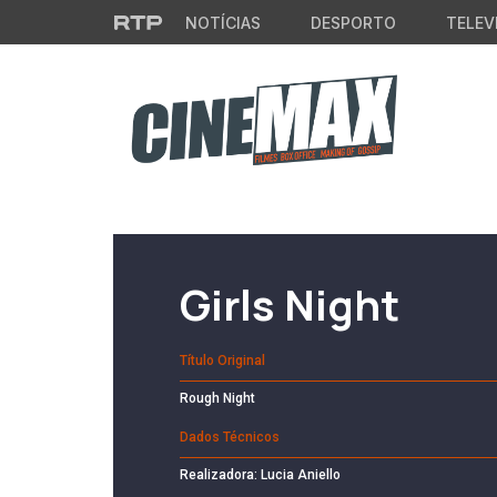
Saltar para o conteúdo principal
NOTÍCIAS
DESPORTO
TELEV
Filme em Cartaz
Girls Night
Título Original
Rough Night
Dados Técnicos
Realizadora: Lucia Aniello