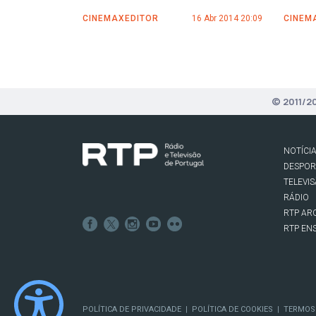
CINEMAXEDITOR
16 Abr 2014 20:09
CINEM
© 2011/2
NOTÍCI
DESPO
TELEVI
RÁDIO
RTP AR
RTP EN
POLÍTICA DE PRIVACIDADE
POLÍTICA DE COOKIES
TERMOS
|
|