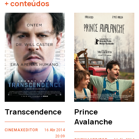
+ conteúdos
Transcendence
Prince
Avalanche
CINEMAXEDITOR
16 Abr 2014
20:09