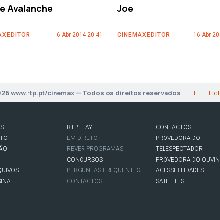
ce Avalanche
Joe
AXEDITOR
16 Abr 2014 20:41
CINEMAXEDITOR
16 Abr 20
026 www.rtp.pt/cinemax — Todos os direitos reservados
|
Fic
AS
RTP PLAY
CONTACTOS
RTO
EM DIRETO
PROVEDORA DO
SÃO
REVER PROGRAMAS
TELESPECTADOR
CONCURSOS
PROVEDORA DO OUVIN
QUIVOS
PERGUNTAS FREQUENTES
ACESSIBILIDADES
SINA
CONTACTOS
SATÉLITES