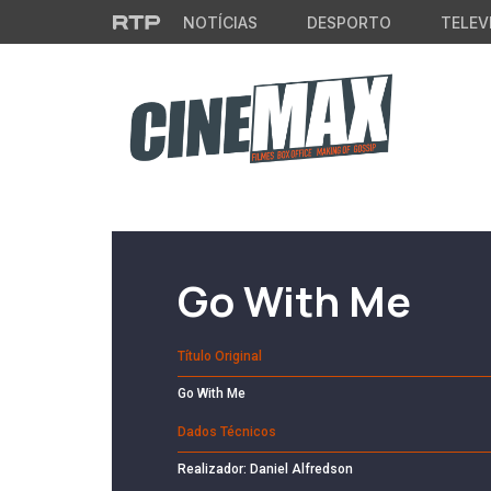
Saltar para o conteúdo principal
NOTÍCIAS
DESPORTO
TELEV
Filme em Cartaz
Go With Me
Título Original
Go With Me
Dados Técnicos
Realizador: Daniel Alfredson