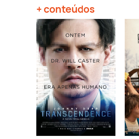
+ conteúdos
‹