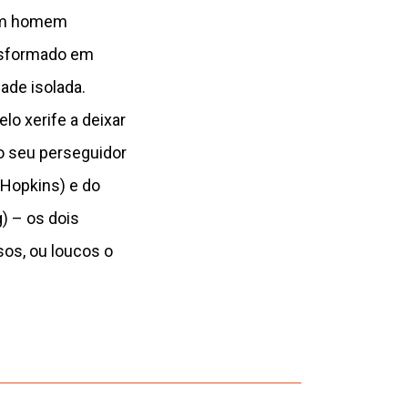
 um homem
ansformado em
ade isolada.
lo xerife a deixar
 o seu perseguidor
 Hopkins) e do
) – os dois
os, ou loucos o