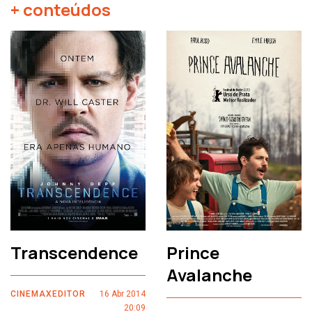
+ conteúdos
Transcendence
Prince
Avalanche
CINEMAXEDITOR
16 Abr 2014
20:09