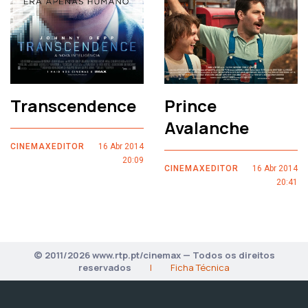
Transcendence
Prince
Avalanche
CINEMAXEDITOR
16 Abr 2014
20:09
CINEMAXEDITOR
16 Abr 2014
20:41
© 2011/2026 www.rtp.pt/cinemax — Todos os direitos
reservados
|
Ficha Técnica