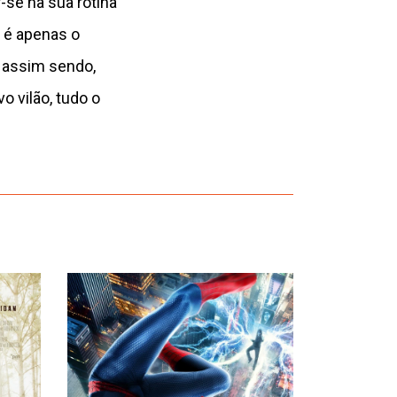
r-se na sua rotina
o é apenas o
, assim sendo,
 vilão, tudo o