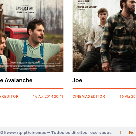
ce Avalanche
Joe
AXEDITOR
16 Abr 2014 20:41
CINEMAXEDITOR
16 Abr 20
026 www.rtp.pt/cinemax — Todos os direitos reservados
|
Fic