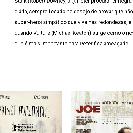
Stark (Robert Downey, Jr.). Peter procura reintegra
diária, sempre focado no desejo de provar que nã
super-herói simpático que vive nas redondezas, e
quando Vulture (Michael Keaton) surge como o novo
que é mais importante para Peter fica ameaçado…