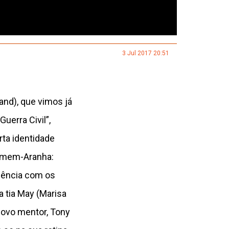
3 Jul 2017 20:51
nd), que vimos já
uerra Civil”,
ta identidade
Homem-Aranha:
iência com os
a tia May (Marisa
novo mentor, Tony