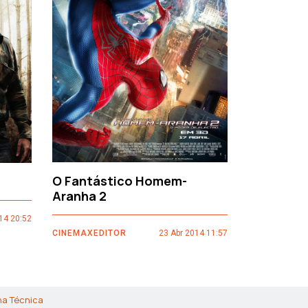
›
O Fantástico Homem-
Sacro Gr
Aranha 2
14 20:52
CINEMAXEDI
CINEMAXEDITOR
23 Abr 2014 11:57
ha Técnica