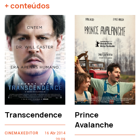
+ conteúdos
Transcendence
Prince
Avalanche
CINEMAXEDITOR
16 Abr 2014
20:09