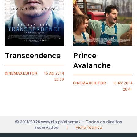
Transcendence
Prince
Avalanche
CINEMAXEDITOR
16 Abr 2014
20:09
CINEMAXEDITOR
16 Abr 2014
20:41
© 2011/2026 www.rtp.pt/cinemax — Todos os direitos
reservados
|
Ficha Técnica