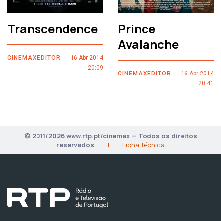
Transcendence
Prince
Avalanche
CINEMAXEDITOR
16 Abr 2014
20:09
CINEMAXEDITOR
16 Abr 2014
20:41
© 2011/2026 www.rtp.pt/cinemax — Todos os direitos
reservados
|
Ficha Técnica