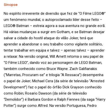
Sinopse
No espírito irreverente de diversão que fez de “O Filme LEGO®”
um fenómeno mundial, o autoproclamado líder desse feito –
LEGO® Batman – estreia agora a sua aventura no grande ecrã.
Há várias mudanças a surgir em Gotham, e se Batman desejar
salvar a cidade do hostil ataque do vilão Joker, terá que
aprender a abandonar o seu trabalho como vigilante solitário,
tentar trabalhar em equipa e talvez – apenas talvez – aprender
a relaxar. Na versão original, Will Arnett retoma o seu papel de
“O Filme LEGO”, dando voz ao personagem de LEGO Batman,
também conhecido como Bruce Wayne. Zach Galifianakis
(“Marretas, Procuram-se” e trilogia “A Ressaca”) desempenha
o papel de Joker; Michael Cera (da série de televisão “Arrested
Development”) faz o papel do órfão Dick Grayson conhecido
como Robin; Rosario Dawson (da série de televisão
“Demolidor”) é Barbara Gordon e Ralph Fiennes (da saga “Harry
Potter”) surge como Alfred. Na versão Portuguesa, Pedro