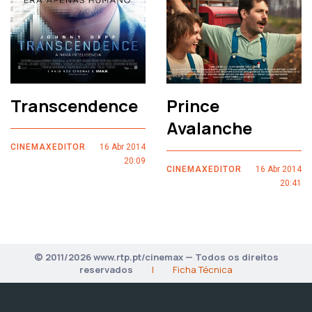
Transcendence
Prince
Avalanche
CINEMAXEDITOR
16 Abr 2014
20:09
CINEMAXEDITOR
16 Abr 2014
20:41
© 2011/2026 www.rtp.pt/cinemax — Todos os direitos
reservados
|
Ficha Técnica