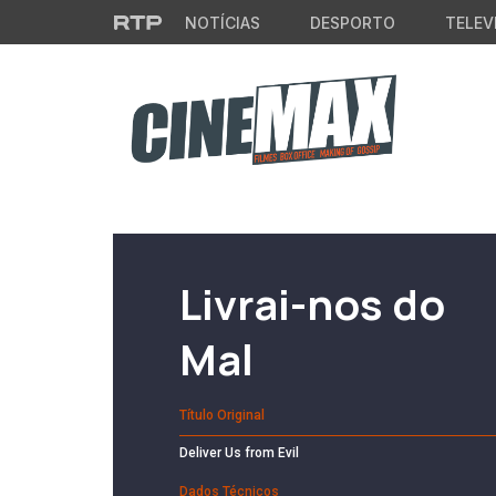
Saltar para o conteúdo principal
NOTÍCIAS
DESPORTO
TELEV
Filme em Cartaz
Livrai-nos do
Mal
Título Original
Deliver Us from Evil
Dados Técnicos