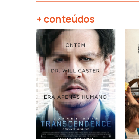
+ conteúdos
‹