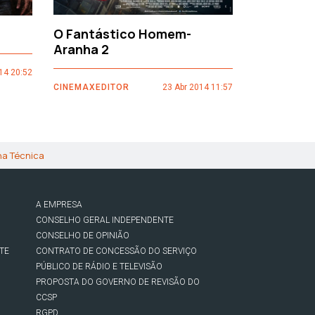
O Fantástico Homem-
Sacro Gr
Aranha 2
14 20:52
CINEMAXEDI
CINEMAXEDITOR
23 Abr 2014 11:57
ha Técnica
A EMPRESA
CONSELHO GERAL INDEPENDENTE
CONSELHO DE OPINIÃO
TE
CONTRATO DE CONCESSÃO DO SERVIÇO
PÚBLICO DE RÁDIO E TELEVISÃO
PROPOSTA DO GOVERNO DE REVISÃO DO
CCSP
RGPD