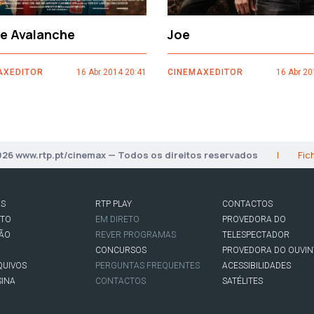
ce Avalanche
Joe
AXEDITOR
16 Abr 2014 20:41
CINEMAXEDITOR
16 Abr 20
026 www.rtp.pt/cinemax — Todos os direitos reservados
|
Fic
AS
RTP PLAY
CONTACTOS
RTO
EM DIRETO
PROVEDORA DO
SÃO
REVER PROGRAMAS
TELESPECTADOR
CONCURSOS
PROVEDORA DO OUVIN
QUIVOS
PERGUNTAS FREQUENTES
ACESSIBILIDADES
SINA
CONTACTOS
SATÉLITES