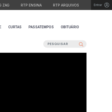
G ZAG
RTP ENSINA
RTP ARQUIVOS
Entrar
E
CURTAS
PASSATEMPOS
OBITUÁRIO