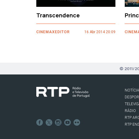
Transcendence
Prin
CINEMAXEDITOR
16 Abr 2014 20:09
CINEM
© 2011/2
NOTÍCI
DESPO
TELEVI
RÁDIO
RTP AR
RTP EN