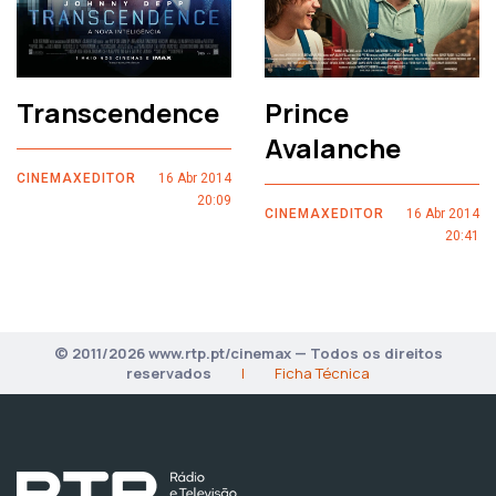
Transcendence
Prince
Avalanche
CINEMAXEDITOR
16 Abr 2014
20:09
CINEMAXEDITOR
16 Abr 2014
20:41
© 2011/2026 www.rtp.pt/cinemax — Todos os direitos
reservados
|
Ficha Técnica