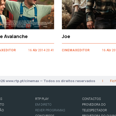
ce Avalanche
Joe
AXEDITOR
16 Abr 2014 20:41
CINEMAXEDITOR
16 Abr 20
026 www.rtp.pt/cinemax — Todos os direitos reservados
|
Fic
AS
RTP PLAY
CONTACTOS
RTO
EM DIRETO
PROVEDORA DO
SÃO
REVER PROGRAMAS
TELESPECTADOR