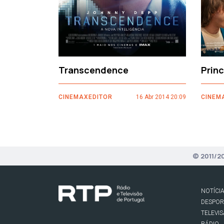
Transcendence
Prin
CINEMAXEDITOR
16 Abr 2014 20:09
CINEM
© 2011/2
NOTÍCI
DESPO
TELEVI