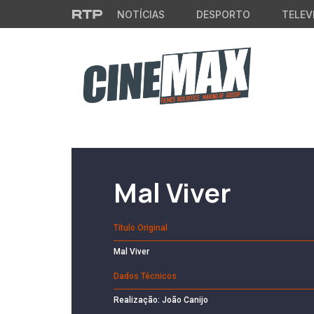
Saltar para o conteúdo principal
NOTÍCIAS
DESPORTO
TELEV
Filme em Cartaz
Mal Viver
Título Original
Mal Viver
Dados Técnicos
Realização: João Canijo