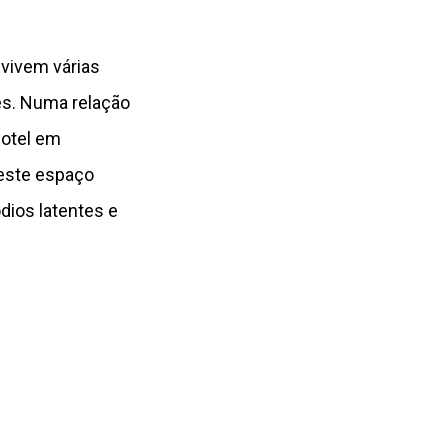
 vivem várias
es. Numa relação
hotel em
 este espaço
dios latentes e