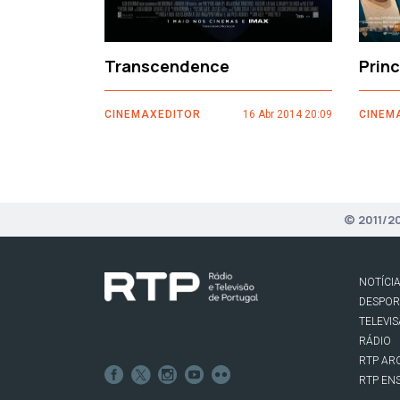
Transcendence
Prin
CINEMAXEDITOR
16 Abr 2014 20:09
CINEM
© 2011/2
NOTÍCI
DESPO
TELEVI
RÁDIO
RTP AR
RTP EN