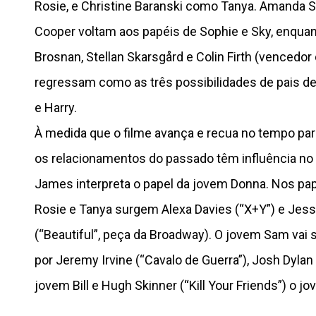
Rosie, e Christine Baranski como Tanya. Amanda S
Cooper voltam aos papéis de Sophie e Sky, enquan
Brosnan, Stellan Skarsgård e Colin Firth (vencedo
regressam como as três possibilidades de pais de 
e Harry.
À medida que o filme avança e recua no tempo pa
os relacionamentos do passado têm influência no p
James interpreta o papel da jovem Donna. Nos pa
Rosie e Tanya surgem Alexa Davies (“X+Y”) e Je
(“Beautiful”, peça da Broadway). O jovem Sam vai s
por Jeremy Irvine (“Cavalo de Guerra”), Josh Dylan 
jovem Bill e Hugh Skinner (“Kill Your Friends”) o jo