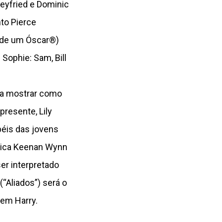
eyfried e Dominic
to Pierce
r de um Óscar®)
Sophie: Sam, Bill
ra mostrar como
resente, Lily
péis das jovens
ssica Keenan Wynn
er interpretado
(“Aliados”) será o
vem Harry.