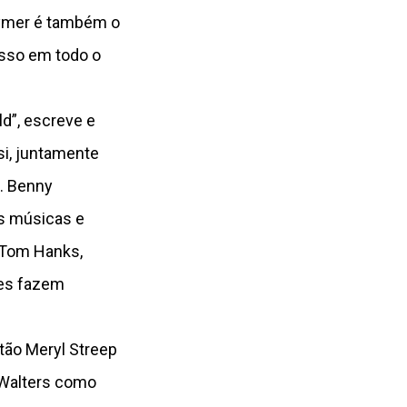
aymer é também o
esso em todo o
ld”, escreve e
 si, juntamente
n. Benny
as músicas e
, Tom Hanks,
nes fazem
tão Meryl Streep
 Walters como