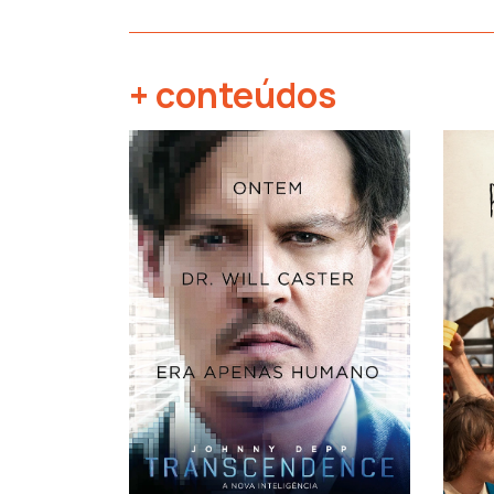
+ conteúdos
‹