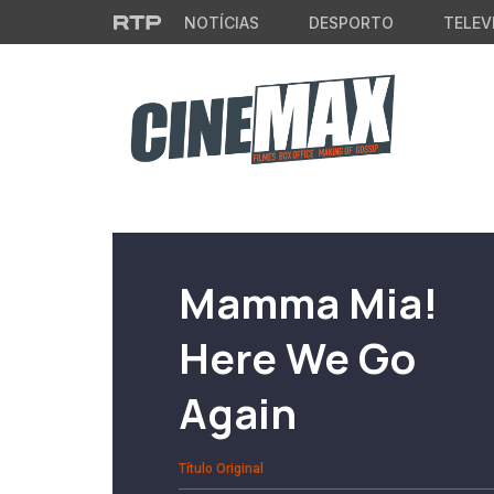
Saltar para o conteúdo principal
NOTÍCIAS
DESPORTO
TELEV
Filme em Cartaz
Mamma Mia!
Here We Go
Again
Título Original