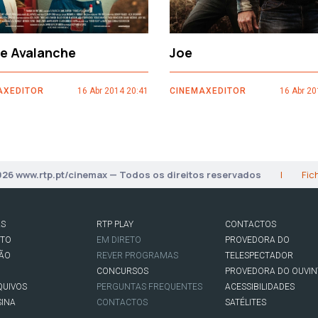
ce Avalanche
Joe
AXEDITOR
16 Abr 2014 20:41
CINEMAXEDITOR
16 Abr 20
026 www.rtp.pt/cinemax — Todos os direitos reservados
|
Fic
AS
RTP PLAY
CONTACTOS
RTO
EM DIRETO
PROVEDORA DO
SÃO
REVER PROGRAMAS
TELESPECTADOR
CONCURSOS
PROVEDORA DO OUVIN
QUIVOS
PERGUNTAS FREQUENTES
ACESSIBILIDADES
SINA
CONTACTOS
SATÉLITES