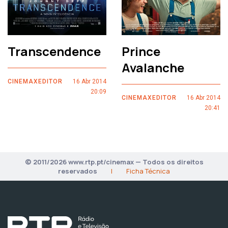
Transcendence
Prince
Avalanche
CINEMAXEDITOR
16 Abr 2014
20:09
CINEMAXEDITOR
16 Abr 2014
20:41
© 2011/2026 www.rtp.pt/cinemax — Todos os direitos
reservados
|
Ficha Técnica