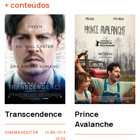
+ conteúdos
Transcendence
Prince
Avalanche
CINEMAXEDITOR
16 Abr 2014
20:09