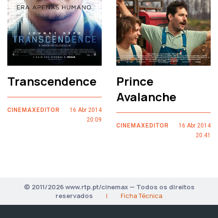
Transcendence
Prince
Avalanche
CINEMAXEDITOR
16 Abr 2014
20:09
CINEMAXEDITOR
16 Abr 2014
20:41
© 2011/2026 www.rtp.pt/cinemax — Todos os direitos
reservados
|
Ficha Técnica