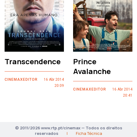
Transcendence
Prince
Avalanche
CINEMAXEDITOR
16 Abr 2014
20:09
CINEMAXEDITOR
16 Abr 2014
20:41
© 2011/2026 www.rtp.pt/cinemax — Todos os direitos
reservados
|
Ficha Técnica