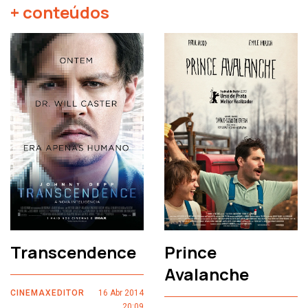
+ conteúdos
Transcendence
Prince
Avalanche
CINEMAXEDITOR
16 Abr 2014
20:09