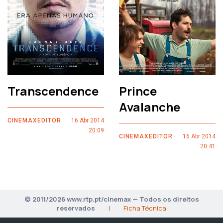
Transcendence
Prince
Avalanche
CINEMAXEDITOR
16 Abr 2014
20:09
CINEMAXEDITOR
16 Abr 2014
20:41
© 2011/2026 www.rtp.pt/cinemax — Todos os direitos
reservados
|
Ficha Técnica