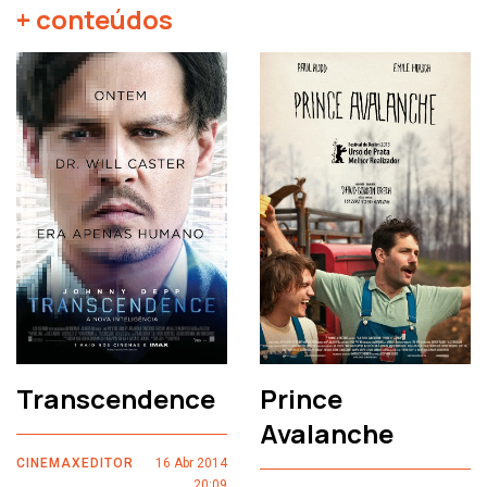
+ conteúdos
Transcendence
Prince
Avalanche
CINEMAXEDITOR
16 Abr 2014
20:09