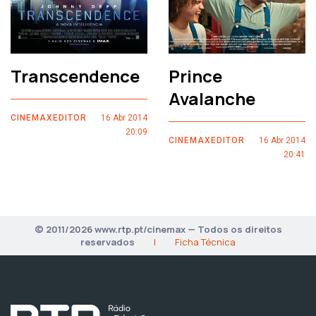
Transcendence
Prince
Avalanche
CINEMAXEDITOR
16 Abr 2014
20:09
CINEMAXEDITOR
16 Abr 2014
20:41
© 2011/2026 www.rtp.pt/cinemax — Todos os direitos
reservados
|
Ficha Técnica