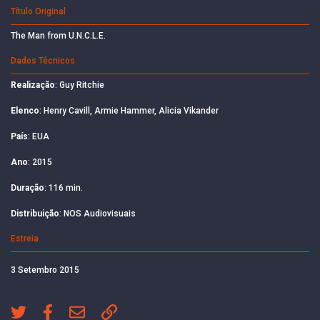
Título Original
The Man from U.N.C.L.E.
Dados Técnicos
Realização
: Guy Ritchie
Elenco
: Henry Cavill, Armie Hammer, Alicia Vikander
País
: EUA
Ano
: 2015
Duração
: 116 min.
Distribuição
: NOS Audiovisuais
Estreia
3 Setembro 2015