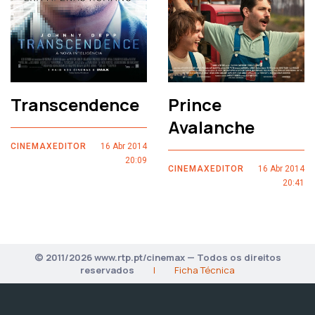
Transcendence
Prince
Avalanche
CINEMAXEDITOR
16 Abr 2014
20:09
CINEMAXEDITOR
16 Abr 2014
20:41
© 2011/2026 www.rtp.pt/cinemax — Todos os direitos
reservados
|
Ficha Técnica