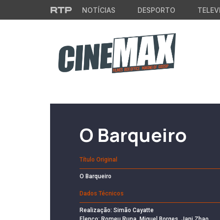
Saltar para o conteúdo principal
NOTÍCIAS
DESPORTO
TELEV
Filme em Cartaz
O Barqueiro
Título Original
O Barqueiro
Dados Técnicos
Realização: Simão Cayatte
Elenco: Romeu Runa, Miguel Borges, Jani Zhao,