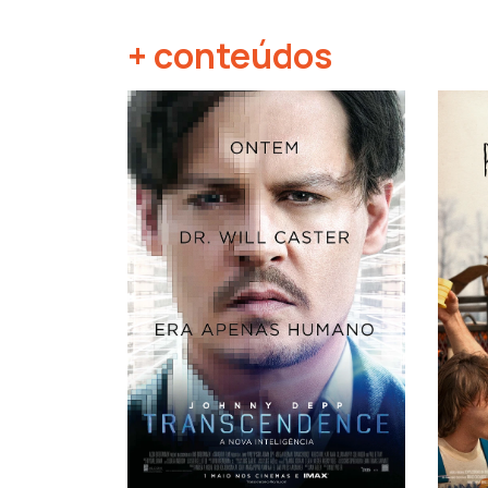
+ conteúdos
‹