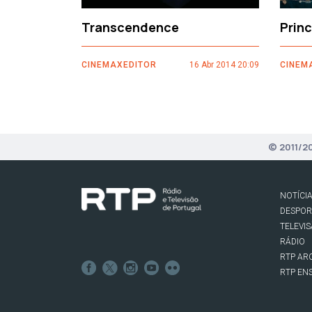
Transcendence
Prin
CINEMAXEDITOR
16 Abr 2014 20:09
CINEM
© 2011/2
NOTÍCI
DESPO
TELEVI
RÁDIO
RTP AR
RTP EN