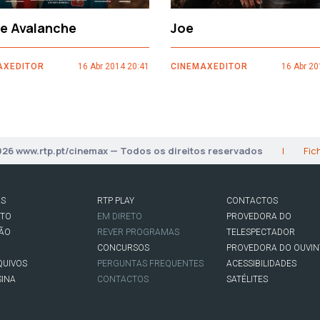
ce Avalanche
Joe
AXEDITOR
16 Abr 2014 20:41
CINEMAXEDITOR
16 Abr 20
026 www.rtp.pt/cinemax — Todos os direitos reservados
|
Fic
AS
RTP PLAY
CONTACTOS
RTO
EM DIRETO
PROVEDORA DO
SÃO
REVER PROGRAMAS
TELESPECTADOR
CONCURSOS
PROVEDORA DO OUVIN
QUIVOS
PERGUNTAS FREQUENTES
ACESSIBILIDADES
SINA
CONTACTOS
SATÉLITES