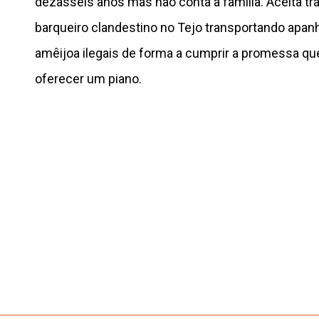
dezasseis anos mas não conta à família. Aceita t
barqueiro clandestino no Tejo transportando apan
amêijoa ilegais de forma a cumprir a promessa que 
oferecer um piano.