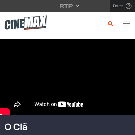
Saltar para o conteúdo principal
Entrar
Filme em Cartaz
O Clã