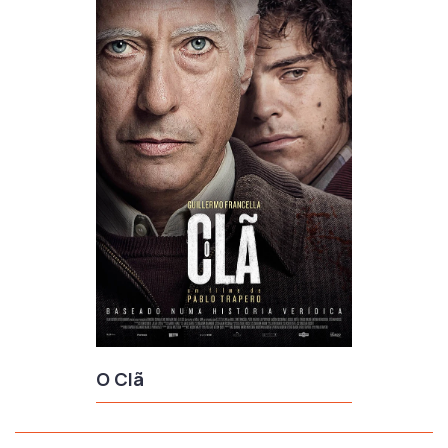
O Clã