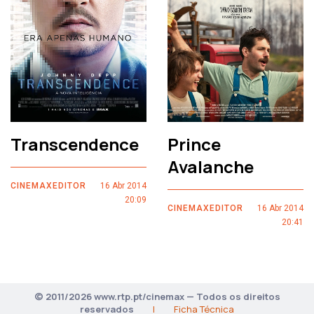
Transcendence
Prince
Avalanche
CINEMAXEDITOR
16 Abr 2014
20:09
CINEMAXEDITOR
16 Abr 2014
20:41
© 2011/2026 www.rtp.pt/cinemax — Todos os direitos
reservados
|
Ficha Técnica