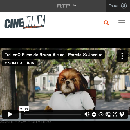
Saltar para o conteúdo principal
Entrar
Filme em Cartaz
Trailer O Filme do Bruno Aleixo - Estreia 23 Janeiro
from
O
SOM E A FÚRIA
on
Vimeo
.