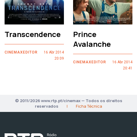
Transcendence
Prince
Avalanche
CINEMAXEDITOR
16 Abr 2014
20:09
CINEMAXEDITOR
16 Abr 2014
20:41
© 2011/2026 www.rtp.pt/cinemax — Todos os direitos
reservados
|
Ficha Técnica